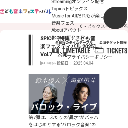
Streaming
オンライン配信
Topics
トピックス
Music for All
だれもが楽しめるこども
音楽フェス
トピックス一覧へ戻る
About
アバウト
Access
アクセス
SPICE【特集：こども音
楽フェスティバル 2025】
Vol.7 公開
プライバシーポリシー
投稿日：
2025.04.04
お知らせ
第7弾は、ふたりの“異才”がバッハ
をはじめとする“バロック音楽”の