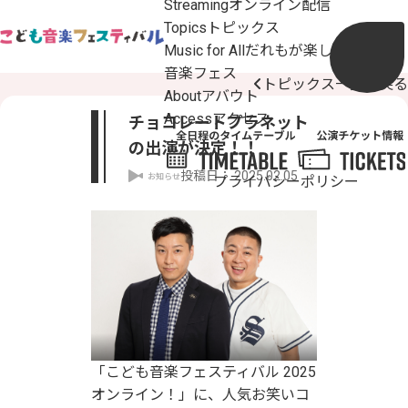
Streaming
オンライン配信
Topics
トピックス
Music for All
だれもが楽しめるこども
音楽フェス
トピックス一覧へ戻る
About
アバウト
Access
アクセス
チョコレートプラネット
の出演が決定！！
投稿日：
2025.02.05
お知らせ
プライバシーポリシー
「こども音楽フェスティバル 2025
オンライン！」に、人気お笑いコ